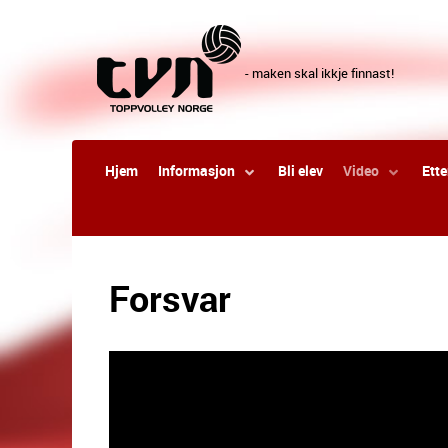
- maken skal ikkje finnast!
Hjem
Informasjon
Bli elev
Video
Ett
Forsvar